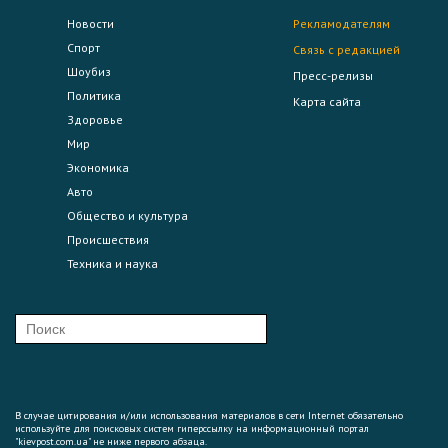
Новости
Рекламодателям
Спорт
Связь с редакцией
Шоубиз
Пресс-релизы
Политика
Карта сайта
Здоровье
Мир
Экономика
Авто
Общество и культура
Происшествия
Техника и наука
В случае цитирования и/или использования материалов в сети Internet обязательно
используйте для поисковых систем гиперссылку на информационный портал
"kievpost.com.ua" не ниже первого абзаца.