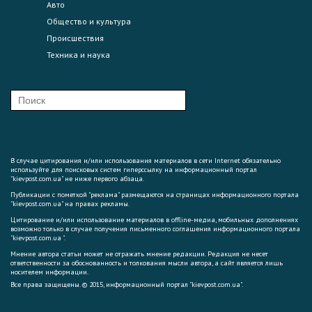
Авто
Общество и культура
Происшествия
Техника и наука
В случае цитирования и/или использования материалов в сети Internet обязательно
используйте для поисковых систем гиперссылку на информационный портал
"kievpost.com.ua" не ниже первого абзаца.
Публикации с пометкой "реклама" размещаются на страницах информационного портала
"kievpost.com.ua" на правах рекламы.
Цитирование и/или использование материалов в offline-медиа, мобильных дополнениях
возможно только в случае получения письменного соглашения информационного портала
"kievpost.com.ua ".
Мнение автора статьи может не отражать мнение редакции. Редакция не несет
ответственности за обоснованность и толкования мысли автора, а сайт является лишь
носителем информации.
Все права защищены. © 2015, информационный портал "kievpost.com.ua".