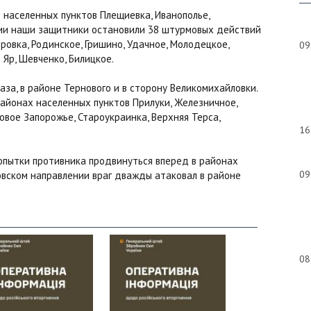
 населенных пунктов Плещиевка, Иванополье,
ении наши защитники остановили 38 штурмовых действий
ровка, Родинское, Гришино, Удачное, Молодецкое,
09
 Яр, Шевченко, Билицкое.
за, в районе Тернового и в сторону Великомихайловки.
районах населенных пунктов Прилуки, Железничное,
овое Запорожье, Староукраинка, Верхняя Терса,
16
опытки противника продвинуться вперед в районах
09
ровском направлении враг дважды атаковал в районе
08