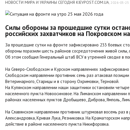
НОВОСТИ МИРА И УКРАИНЫ СЕГОДНЯ KIEVPOST.COM.UA
,
2026-05-25
Силы обороны за прошедшие сутки остан
российских захватчиков на Покровском н
За прошедшие сутки на фронте зафиксировано 233 боевых стол
обороны поразили шесть районов сосредоточения живой силы, о
Об этом сообщил Генеральный штаб ВСУ в утренней сводке в по
На Северо-Слободском и Курском направлениях зафиксировано
Слободском направлении противник семь раз атаковал позиции
Ветеринарного, Старицы и в сторону Охримовки, Терновой.
На Купянском направлении наши защитники остановили четыре 
населенного пункта Новоосиновое. На Лиманском направлении п
районах населенных пунктов Дробышево, Диброва, Ямполь, Лима
На Славянском направлении противник штурмовал восемь раз в 
Александровка, Кривая Лука, Резниковка. На Краматорском на
действие в районе населенного пункта Никифоровка.