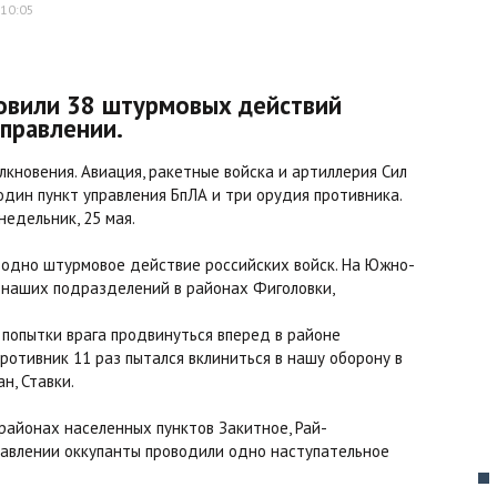
 10:05
овили 38 штурмовых действий
аправлении.
кновения. Авиация, ракетные войска и артиллерия Сил
дин пункт управления БпЛА и три орудия противника.
недельник, 25 мая.
 одно штурмовое действие российских войск. На Южно-
 наших подразделений в районах Фиголовки,
попытки врага продвинуться вперед в районе
ротивник 11 раз пытался вклиниться в нашу оборону в
н, Ставки.
районах населенных пунктов Закитное, Рай-
правлении оккупанты проводили одно наступательное