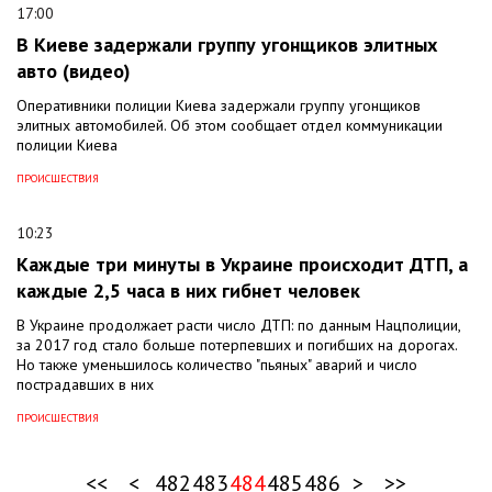
17:00
В Киеве задержали группу угонщиков элитных
авто (видео)
Оперативники полиции Киева задержали группу угонщиков
элитных автомобилей. Об этом сообщает отдел коммуникации
полиции Киева
ПРОИСШЕСТВИЯ
10:23
Каждые три минуты в Украине происходит ДТП, а
каждые 2,5 часа в них гибнет человек
В Украине продолжает расти число ДТП: по данным Нацполиции,
за 2017 год стало больше потерпевших и погибших на дорогах.
Но также уменьшилось количество "пьяных" аварий и число
пострадавших в них
ПРОИСШЕСТВИЯ
<<
<
482
483
484
485
486
>
>>