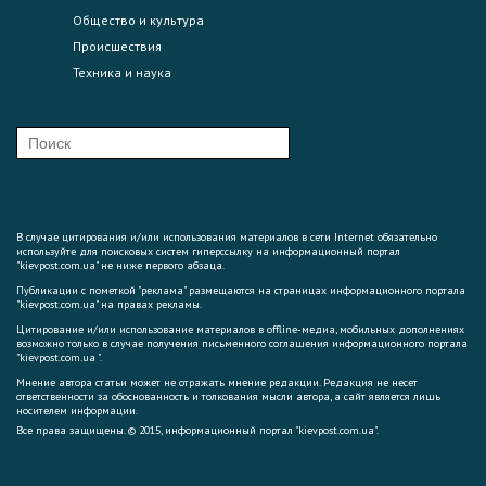
Общество и культура
Происшествия
Техника и наука
В случае цитирования и/или использования материалов в сети Internet обязательно
используйте для поисковых систем гиперссылку на информационный портал
"kievpost.com.ua" не ниже первого абзаца.
Публикации с пометкой "реклама" размещаются на страницах информационного портала
"kievpost.com.ua" на правах рекламы.
Цитирование и/или использование материалов в offline-медиа, мобильных дополнениях
возможно только в случае получения письменного соглашения информационного портала
"kievpost.com.ua ".
Мнение автора статьи может не отражать мнение редакции. Редакция не несет
ответственности за обоснованность и толкования мысли автора, а сайт является лишь
носителем информации.
Все права защищены. © 2015, информационный портал "kievpost.com.ua".