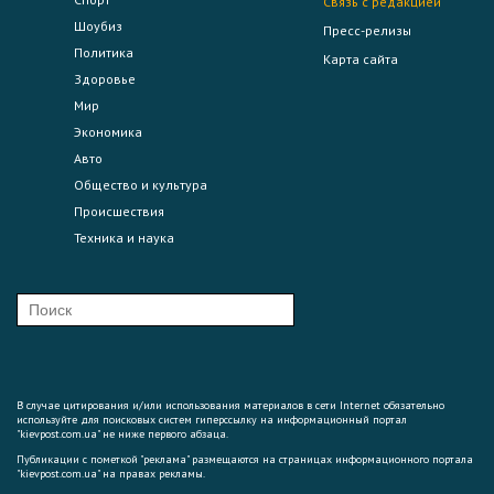
Связь с редакцией
Шоубиз
Пресс-релизы
Политика
Карта сайта
Здоровье
Мир
Экономика
Авто
Общество и культура
Происшествия
Техника и наука
В случае цитирования и/или использования материалов в сети Internet обязательно
используйте для поисковых систем гиперссылку на информационный портал
"kievpost.com.ua" не ниже первого абзаца.
Публикации с пометкой "реклама" размещаются на страницах информационного портала
"kievpost.com.ua" на правах рекламы.