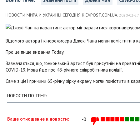
Все по теме:
знаменитости
Джеки Чан
Covid-20
НОВОСТИ МИРА И УКРАИНЫ СЕГОДНЯ KIEVPOST.COM.UA
,
2020-02-27 
Відомого актора і кінорежисера Джекі Чана могли помістити в к
Про це пише видання Today.
Зазначається, що, гонконзький артист був присутнім на приватній
COVID-19. Мова йде про 48-річного співробітника поліції.
Саме з цієї причини 65-річну зірку екрану могли помістити в кар
НОВОСТИ ПО ТЕМЕ:
Ваше отношение к новости:
-0