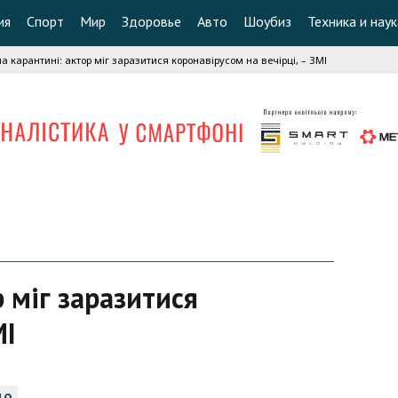
ия
Спорт
Мир
Здоровье
Авто
Шоубиз
Техника и наук
а карантині: актор міг заразитися коронавірусом на вечірці, – ЗМІ
р міг заразитися
МІ