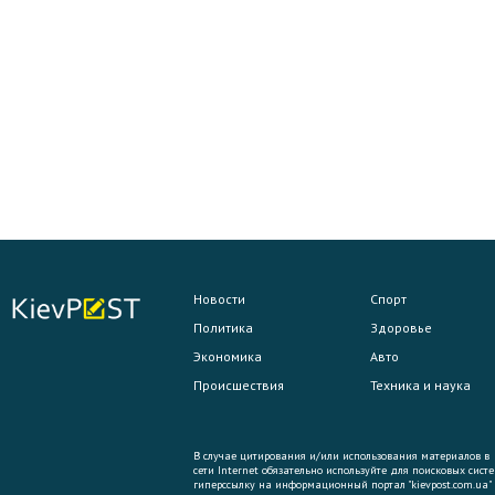
Новости
Спорт
Политика
Здоровье
Экономика
Авто
Происшествия
Техника и наука
В случае цитирования и/или использования материалов в
сети Internet обязательно используйте для поисковых сист
гиперссылку на информационный портал "kievpost.com.ua"