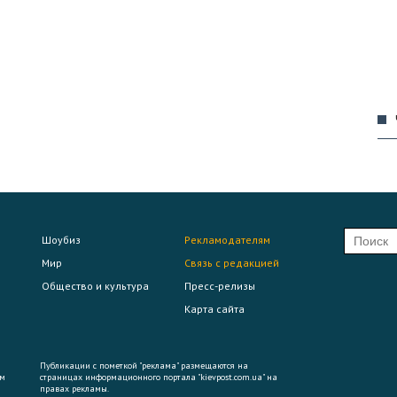
09
09
Шоубиз
Рекламодателям
09
Мир
Связь с редакцией
Общество и культура
Пресс-релизы
Карта сайта
09
Публикации с пометкой "реклама" размещаются на
ем
страницах информационного портала "kievpost.com.ua" на
правах рекламы.