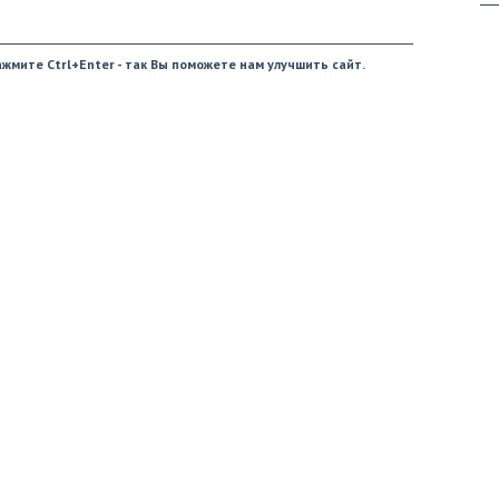
жмите Ctrl+Enter - так Вы поможете нам улучшить сайт.
16
09
08
09