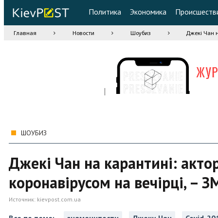
Политика
Экономика
Происшеств
Главная
Новости
Шоубиз
Джекі Чан н
ШОУБИЗ
Джекі Чан на карантині: акто
коронавірусом на вечірці, – З
Источник:
kievpost.com.ua