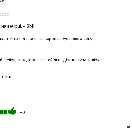
19
10:30
арантин з підозрою на коронавірус нового типу.
 вечірці, в одного з гостей якої діагностували вірус
антин.
+0