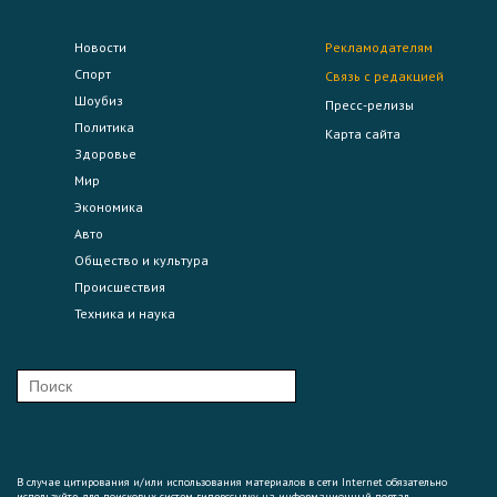
Новости
Рекламодателям
Спорт
Связь с редакцией
Шоубиз
Пресс-релизы
Политика
Карта сайта
Здоровье
Мир
Экономика
Авто
Общество и культура
Происшествия
Техника и наука
В случае цитирования и/или использования материалов в сети Internet обязательно
используйте для поисковых систем гиперссылку на информационный портал