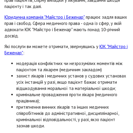
прав пацієнтів, спірну випадки у лікуванні, завдання шкоди
пацієнту і так далі.
Юридична компанія "Майстро і Беженар"
працює задля ваших
прав і свобод. Сфера медичного права - одна із сфер, у якій
адвокати ЮК "Майстро і Беженар" мають понад 10-річний
досвід.
Які послуги ви можете отримати, звернувшись у
ЮК "Майстро і
Беженар"
:
модерація конфліктних чи незрозумілих моментів між
пацієнтом та лікарем (медичним закладом)
захист лікарів і медичних установ у судових установах
усіх інстанцій у разі, якщо пацієнт бажає отримати
відшкодування моральної та матеріальної шкоди;
кримінальне провадження проти лікаря (медичного
працівника);
притягнення винних лікарів та інших медичних
співробітників до адміністративної, дисциплінарної,
кримінальної відповідальності, у разі, якзо пацієнт
зазнав шкоди.