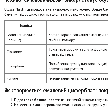
Ulysse Nardin співпрацює з легендарною майстернею
Donzé Ca
Саме тут відроджуються традиції та впроваджуються нові іннов
Техніка
Grand Feu (Велике
Багатошарове запікання емалі при т
Вогнище)
глибини кольору.
Тонкі перегородки з золота формуют
Cloisonné
різних відтінків.
Поглиблення вручну вирізають у циф
Champlevé
поверхня полірується.
Flinqué
Гільошування металу, яке покриваєт
Як створюється емалевий циферблат: пок
Підготовка базової пластини
: зазвичай використовують
Нанесення емалі
: порошкова емаль наноситься вручну у кі