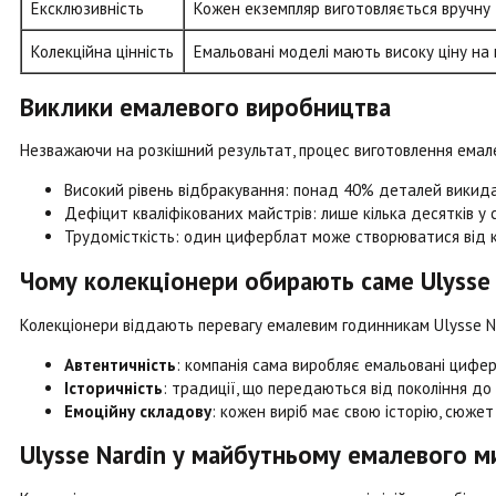
Ексклюзивність
Кожен екземпляр виготовляється вручну 
Колекційна цінність
Емальовані моделі мають високу ціну на
Виклики емалевого виробництва
Незважаючи на розкішний результат, процес виготовлення ема
Високий рівень відбракування: понад 40% деталей викида
Дефіцит кваліфікованих майстрів: лише кілька десятків у 
Трудомісткість: один циферблат може створюватися від кі
Чому колекціонери обирають саме Ulysse 
Колекціонери віддають перевагу емалевим годинникам Ulysse Na
Автентичність
: компанія сама виробляє емальовані цифе
Історичність
: традиції, що передаються від покоління до
Емоційну складову
: кожен виріб має свою історію, сюжет
Ulysse Nardin у майбутньому емалевого м