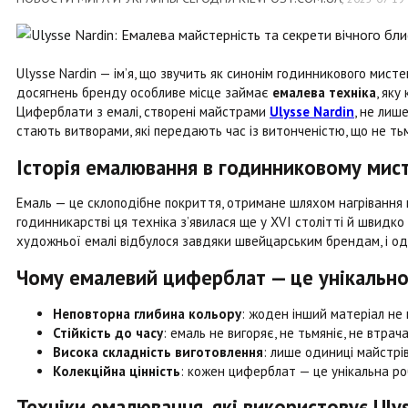
Ulysse Nardin — ім’я, що звучить як синонім годинникового мист
досягнень бренду особливе місце займає
емалева техніка
, яку
Циферблати з емалі, створені майстрами
Ulysse Nardin
, не лиш
стають витворами, які передають час із витонченістю, що не тьм
Історія емалювання в годинниковому мис
Емаль — це склоподібне покриття, отримане шляхом нагрівання 
годинникарстві ця техніка з’явилася ще у XVI столітті й швидк
художньої емалі відбулося завдяки швейцарським брендам, і од
Чому емалевий циферблат — це унікальн
Неповторна глибина кольору
: жоден інший матеріал не
Стійкість до часу
: емаль не вигоряє, не тьмяніє, не втрач
Висока складність виготовлення
: лише одиниці майстрі
Колекційна цінність
: кожен циферблат — це унікальна роб
Техніки емалювання, які використовує Ulys