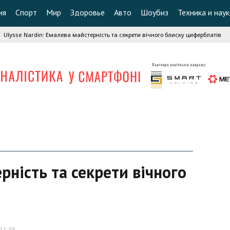
ия
Спорт
Мир
Здоровье
Авто
Шоубиз
Техника и наук
Ulysse Nardin: Емалева майстерність та секрети вічного блиску циферблатів
рність та секрети вічного
11:38