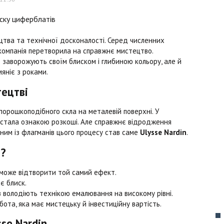
ецтва та технічної досконалості. Серед численних
 компанія перетворила на справжнє мистецтво.
е заворожують своїм блиском і глибиною кольору, але й
яніє з роками.
тецтві
порошкоподібного скла на металевій поверхні. У
о стала ознакою розкоші. Але справжнє відродження
ним із флагманів цього процесу став саме
Ulysse Nardin
.
о?
 може відтворити той самий ефект.
ає блиск.
в володіють технікою емалювання на високому рівні.
ота, яка має мистецьку й інвестиційну вартість.
se Nardin