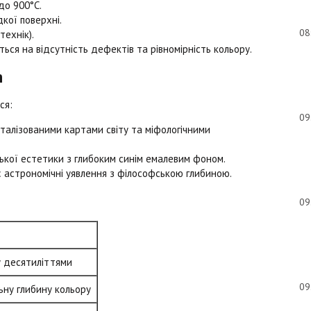
до 900°C.
дкої поверхні.
08
технік).
ься на відсутність дефектів та рівномірність кольору.
n
ся:
09
еталізованими картами світу та міфологічними
кої естетики з глибоким синім емалевим фоном.
астрономічні уявлення з філософською глибиною.
09
у десятиліттями
09
ьну глибину кольору