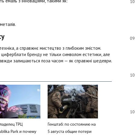
ь емаль з інноваціями, такими як:
10
металів.
су
09
ехніка, а справжнє мистецтво з глибоким змістом.
ві циферблати бренду не тільки символом естетики, але
і завжди залишаються поза часом — як справжні шедеври.
10
10
владелец ТРЦ
Генштаб: по состоянию на
blika Park и почему
5 августа общие потери