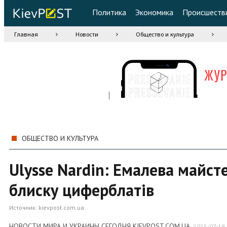
Политика
Экономика
Происшеств
Главная
Новости
Общество и культура
ОБЩЕСТВО И КУЛЬТУРА
Ulysse Nardin: Емалева майсте
блиску циферблатів
Источник:
kievpost.com.ua
НОВОСТИ МИРА И УКРАИНЫ СЕГОДНЯ KIEVPOST.COM.UA
,
2025-07-19 