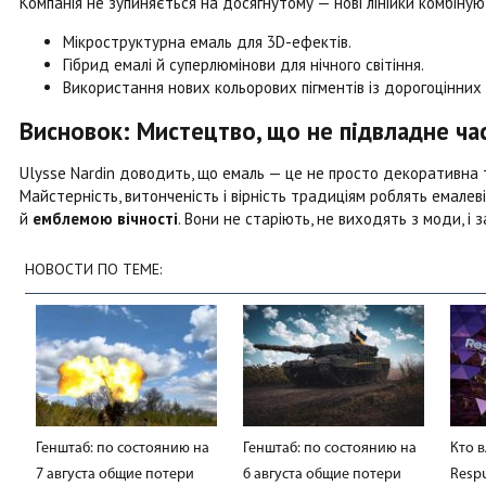
Компанія не зупиняється на досягнутому — нові лінійки комбінуют
Мікроструктурна емаль для 3D-ефектів.
Гібрид емалі й суперлюмінови для нічного світіння.
Використання нових кольорових пігментів із дорогоцінних 
Висновок: Мистецтво, що не підвладне ча
Ulysse Nardin доводить, що емаль — це не просто декоративна т
Майстерність, витонченість і вірність традиціям роблять емале
й
емблемою вічності
. Вони не старіють, не виходять з моди, 
НОВОСТИ ПО ТЕМЕ:
Генштаб: по состоянию на
Генштаб: по состоянию на
Кто 
7 августа общие потери
6 августа общие потери
Respu