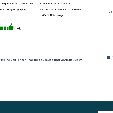
онеры сами платят за
вражеской армии в
нструкцию дорог
личном составе составили
09
1 452 880 солдат
+0
08
жмите Ctrl+Enter - так Вы поможете нам улучшить сайт.
09
09