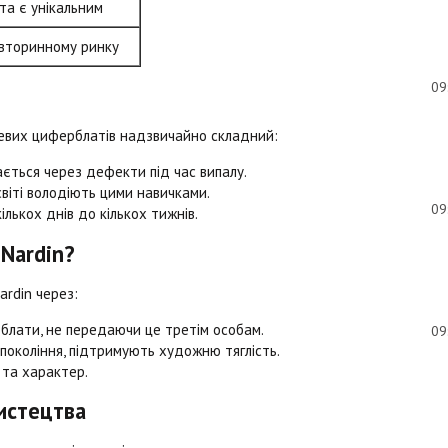
та є унікальним
 вторинному ринку
09
левих циферблатів надзвичайно складний:
ється через дефекти під час випалу.
світі володіють цими навичками.
09
лькох днів до кількох тижнів.
Nardin?
rdin через:
рблати, не передаючи це третім особам.
09
 покоління, підтримують художню тяглість.
 та характер.
истецтва