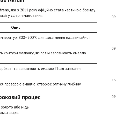
drans
, яка з 2011 року офіційно стала частиною бренду.
ації у сфері емалювання.
09
Опис
емпературі 800–900°C для досягнення надзвичайної
09
ь контури малюнку, які потім заповнюють емаллю
ерблаті та заповнюють емаллю. Після запікання
16
ься прозорою емаллю, створює оптичну глибину.
роковий процес
09
 золото або мідь.
лька шарів.