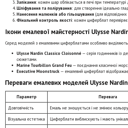
Запікання
: кожен шар обпікається в печі при температурі 
Шліфування та полірування
: для створення ідеально гла
Нанесення малюнків або гільошування
(для відповідних 
Фінальний контроль якості
: кожен циферблат перевіряєт
Ікони емалевої майстерності Ulysse Nardi
Серед моделей з емалевими циферблатами особливо виділяють
Ulysse Nardin Classico Cloisonné
— серія годинників із д
сюжетами.
Marine Tourbillon Grand Feu
— поєднання класичної морсь
Executive Moonstruck
— емалевий циферблат відображає 
Переваги емалевих моделей Ulysse Nardin
Параметр
Перевага
Довговічність
Емаль не зношується і не змінює кольор
Візуальна естетика
Циферблати виблискують і мають унікал