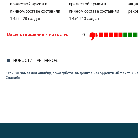
вражеской армии в
вражеской армии в
акци
личном составе составили
личном составе составили
реко
1 455 420 солдат
1 454 210 солдат
Ваше отношение к новости:
-0
НОВОСТИ ПАРТНЕРОВ:
Если Вы заметили ошибку, пожалуйста, выделите некорректный текст и на
Спасибо!