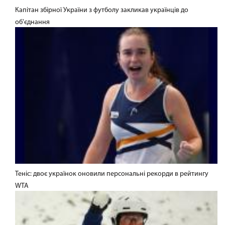
Капітан збірної України з футболу закликав українців до
об'єднання
Теніс: двоє українок оновили персональні рекорди в рейтингу
WTA