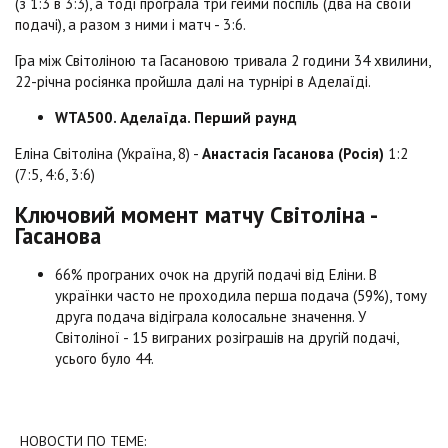
(з 1:3 в 3:3), а тоді програла три гейми поспіль (два на своїй
подачі), а разом з ними і матч - 3:6.
Гра між Світоліною та Гасановою тривала 2 години 34 хвилини,
22-річна росіянка пройшла далі на турнірі в Аделаїді.
WTA500. Аделаїда. Перший раунд
Еліна Світоліна (Україна, 8) -
Анастасія Гасанова (Росія)
1:2
(7:5, 4:6, 3:6)
Ключовий момент матчу Світоліна -
Гасанова
66% програних очок на другій подачі від Еліни. В
українки часто не проходила перша подача (59%), тому
друга подача відіграла колосальне значення. У
Світоліної - 15 виграних розіграшів на другій подачі,
усього було 44.
НОВОСТИ ПО ТЕМЕ: