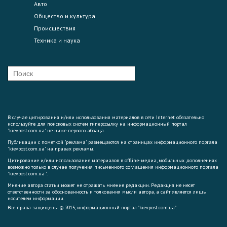
Авто
Общество и культура
Происшествия
Техника и наука
В случае цитирования и/или использования материалов в сети Internet обязательно
используйте для поисковых систем гиперссылку на информационный портал
"kievpost.com.ua" не ниже первого абзаца.
Публикации с пометкой "реклама" размещаются на страницах информационного портала
"kievpost.com.ua" на правах рекламы.
Цитирование и/или использование материалов в offline-медиа, мобильных дополнениях
возможно только в случае получения письменного соглашения информационного портала
"kievpost.com.ua ".
Мнение автора статьи может не отражать мнение редакции. Редакция не несет
ответственности за обоснованность и толкования мысли автора, а сайт является лишь
носителем информации.
Все права защищены. © 2015, информационный портал "kievpost.com.ua".