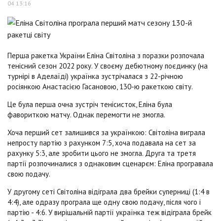
04 13:16
Перша ракетка України Еліна Світоліна з поразки розпочала
тенісний сезон 2022 року. У своєму дебютному поєдинку (на
турнірі в Аделаїді) українка зустрічалася з 22-річною
росіянкою Анастасією Гасановою, 130-ю ракеткою світу.
Це була перша очна зустріч тенісисток, Еліна була
фавориткою матчу. Однак перемогти не змогла.
Хоча перший сет залишився за українкою: Світоліна виграла
непросту партію з рахунком 7:5, хоча подавала на сет за
рахунку 5:3, але зробити цього не змогла. Друга та третя
партії розпочиналися з однаковим сценарєм: Еліна програвала
свою подачу.
У другому сеті Світоліна відіграла два брейки суперниці (1:4 в
4:4), але одразу програла ще одну свою подачу, після чого і
партію - 4:6. У вирішальній партії українка теж відіграла брейк