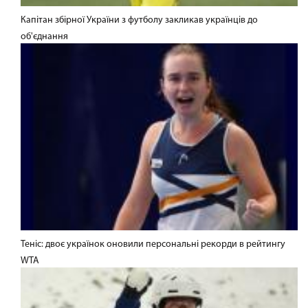
Капітан збірної України з футболу закликав українців до
об'єднання
Теніс: двоє українок оновили персональні рекорди в рейтингу
WTA