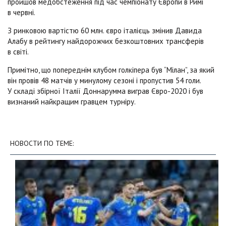
пройшов медобстеження під час чемпіонату Європи в Римі
в червні.
З ринковою вартістю 60 млн. євро італієць змінив Давида
Алабу в рейтингу найдорожчих безкоштовних трансферів
в світі.
Примітно, що попереднім клубом голкіпера був “Мілан”, за який
він провів 48 матчів у минулому сезоні і пропустив 54 голи.
У складі збірної Італії Доннарумма виграв Євро-2020 і був
визнаний найкращим гравцем турніру.
НОВОСТИ ПО ТЕМЕ: