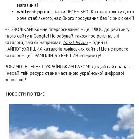
магазинів!
whitecat.pp.ua
- тільки ЧЕСНЕ SEO! Каталог для тих, хто
хоче стабільного, надійного просування без "сірих схем"!
НЕ ЗВОЛІКАЙ! Кожне гіперпосилання – це ПЛЮС до рейтингу
твого сайту в Google! Не забувай також про регілнальні
каталоги, такі як наприклад
top25.lviv.ua
– один із
НАЙПОТУЖНІШИХ каталогів львівських сайтів! Це не просто
каталог – це ТРАМПЛІН до ВЕРШИН інтернету!
РОБИМО ІНТЕРНЕТ УКРАЇНСЬКИМ РАЗОМ! Додай сайт зараз –
і нехай твій ресурс стане частиною української цифрової
революції!
НОВОСТИ ПО ТЕМЕ: