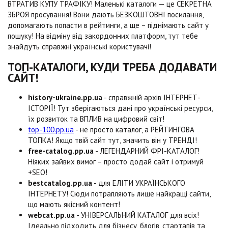
ВТРАТИВ КУПУ ТРАФІКУ! Маленькі каталоги — це СЕКРЕТНА
ЗБРОЯ просування! Вони дають БЕЗКОШТОВНІ посилання,
допомагають попасти в рейтинги, а ще – піднімають сайт у
пошуку! На відміну від закордонних платформ, тут тебе
знайдуть справжні українські користувачі!
ТОП-КАТАЛОГИ, КУДИ ТРЕБА ДОДАВАТИ
САЙТ!
history-ukraine.pp.ua
- справжній архів ІНТЕРНЕТ-
ІСТОРІЇ! Тут зберігаються дані про українські ресурси,
їх розвиток та ВПЛИВ на цифровий світ!
top-100.pp.ua
- не просто каталог, а РЕЙТИНГОВА
ТОПКА! Якщо твій сайт тут, значить він у ТРЕНДІ!
free-catalog.pp.ua
- ЛЕГЕНДАРНИЙ ФРІ-КАТАЛОГ!
Ніяких зайвих вимог – просто додай сайт і отримуй
+SEO!
bestcatalog.pp.ua
- для ЕЛІТИ УКРАЇНСЬКОГО
ІНТЕРНЕТУ! Сюди потрапляють лише найкращі сайти,
що мають якісний контент!
webcat.pp.ua
- УНІВЕРСАЛЬНИЙ КАТАЛОГ для всіх!
Ідеально підходить для бізнесу, блогів, стартапів та