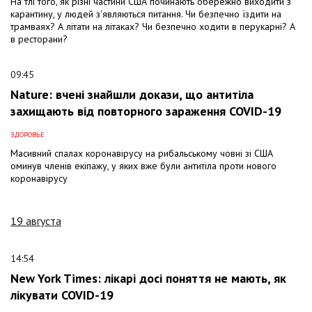
На тлі того, як різні частини США починають обережно виходити з
карантину, у людей з'являються питання. Чи безпечно їздити на
трамваях? А літати на літаках? Чи безпечно ходити в перукарні? А
в ресторани?
09:45
Nature: вчені знайшли докази, що антитіла
захищають від повторного зараження COVID-19
ЗДОРОВЬЕ
Масивний спалах коронавірусу на рибальському човні зі США
оминув членів екіпажу, у яких вже були антитіла проти нового
коронавірусу
19 августа
14:54
New York Times: лікарі досі поняття не мають, як
лікувати COVID-19