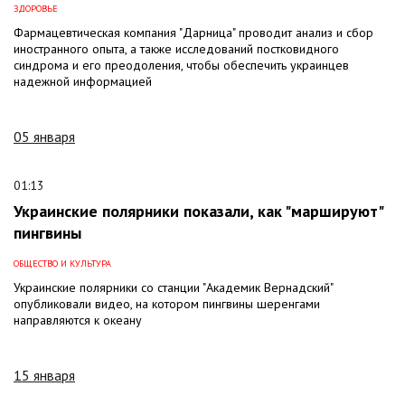
ЗДОРОВЬЕ
Фармацевтическая компания "Дарница" проводит анализ и сбор
иностранного опыта, а также исследований постковидного
синдрома и его преодоления, чтобы обеспечить украинцев
надежной информацией
05 января
01:13
Украинские полярники показали, как "маршируют"
пингвины
ОБЩЕСТВО И КУЛЬТУРА
Украинские полярники со станции "Академик Вернадский"
опубликовали видео, на котором пингвины шеренгами
направляются к океану
15 января