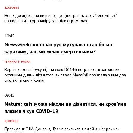
ЗДОРОВЬЕ
Нове дослідження виявило, що діти грають роль "непомітних"
поширювачів коронавірусу в цілих громадах
10:45
Newsweek: коронавірус мутував і став більш
заразним, але чи менш смертельним?
ТЕХНИКА И НАУКА
Версія коронавірусу під назвою D614G потрапила в заголовки
останніми днями після того, як влада Малайзії пов'язала з ним два
спалахи в своїй країні
09:45
Nature: світ може ніколи не дізнатися, чи кров’яна
плазма лікує COVID-19
ЗДОРОВЬЕ
Президент США Дональд Трамп закликав людей, які пережили