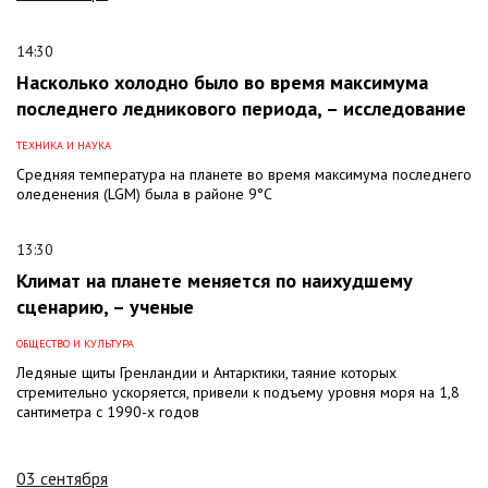
14:30
Насколько холодно было во время максимума
последнего ледникового периода, – исследование
ТЕХНИКА И НАУКА
Средняя температура на планете во время максимума последнего
оледенения (LGM) была в районе 9°С
13:30
Климат на планете меняется по наихудшему
сценарию, – ученые
ОБЩЕСТВО И КУЛЬТУРА
Ледяные щиты Гренландии и Антарктики, таяние которых
стремительно ускоряется, привели к подъему уровня моря на 1,8
сантиметра с 1990-х годов
03 сентября