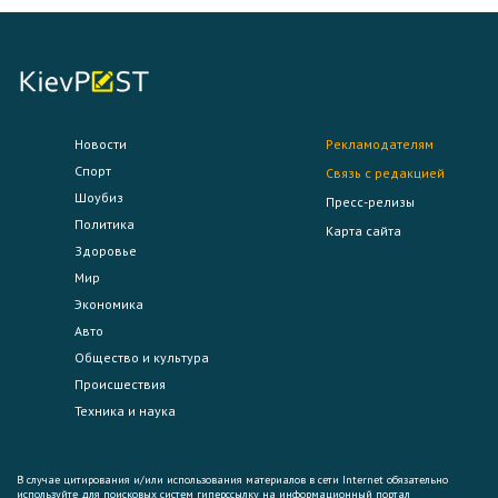
Новости
Рекламодателям
Спорт
Связь с редакцией
Шоубиз
Пресс-релизы
Политика
Карта сайта
Здоровье
Мир
Экономика
Авто
Общество и культура
Происшествия
Техника и наука
В случае цитирования и/или использования материалов в сети Internet обязательно
используйте для поисковых систем гиперссылку на информационный портал