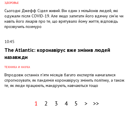
ЗДОРОВЬЕ
Сьогодні Джефф Сідел живий. Він один з мільйонів людей, які
одужали після COVID-19. Але якщо запитати його вдячну сім'ю чи
навіть його лікарів про те, що врятувало йому життя, відповідь
прозвучить похмуро
10:45
The Atlantic: коронавірус вже змінив людей
назавжди
ТЕХНИКА И НАУКА
Впродовж останніх п'яти місяців багато експертів намагалися
спрогнозувати, як пандемія коронавірусу змінить політику, а також
те, як люди працюють, мандрують, навчаються тощо
1
2
3
4
5
>
>>