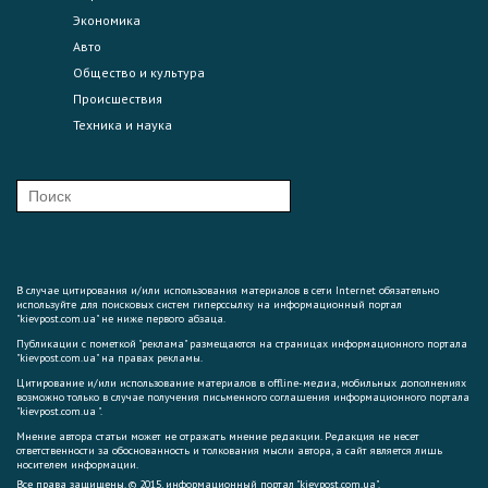
Экономика
Авто
Общество и культура
Происшествия
Техника и наука
В случае цитирования и/или использования материалов в сети Internet обязательно
используйте для поисковых систем гиперссылку на информационный портал
"kievpost.com.ua" не ниже первого абзаца.
Публикации с пометкой "реклама" размещаются на страницах информационного портала
"kievpost.com.ua" на правах рекламы.
Цитирование и/или использование материалов в offline-медиа, мобильных дополнениях
возможно только в случае получения письменного соглашения информационного портала
"kievpost.com.ua ".
Мнение автора статьи может не отражать мнение редакции. Редакция не несет
ответственности за обоснованность и толкования мысли автора, а сайт является лишь
носителем информации.
Все права защищены. © 2015, информационный портал "kievpost.com.ua".