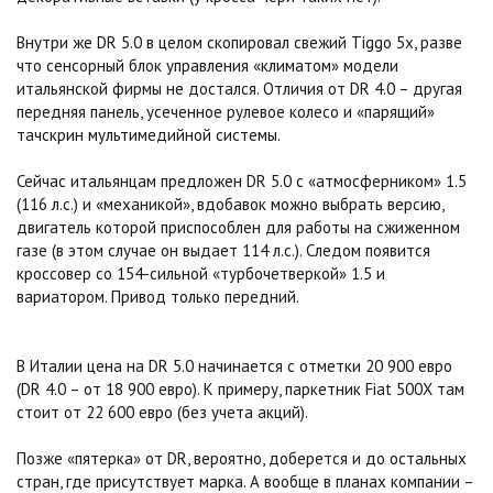
Внутри же DR 5.0 в целом скопировал свежий Tiggo 5x, разве
что сенсорный блок управления «климатом» модели
итальянской фирмы не достался. Отличия от DR 4.0 – другая
передняя панель, усеченное рулевое колесо и «парящий»
тачскрин мультимедийной системы.
Сейчас итальянцам предложен DR 5.0 с «атмосферником» 1.5
(116 л.с.) и «механикой», вдобавок можно выбрать версию,
двигатель которой приспособлен для работы на сжиженном
газе (в этом случае он выдает 114 л.с.). Следом появится
кроссовер со 154-сильной «турбочетверкой» 1.5 и
вариатором. Привод только передний.
В Италии цена на DR 5.0 начинается с отметки 20 900 евро
(DR 4.0 – от 18 900 евро). К примеру, паркетник Fiat 500X там
стоит от 22 600 евро (без учета акций).
Позже «пятерка» от DR, вероятно, доберется и до остальных
стран, где присутствует марка. А вообще в планах компании –