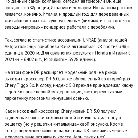
По данным самой компании, сегодня автомобили DR еще
продают во Франции, Испании и Болгарии. Но главным рынком
является, конечно, Италия, и прошлый год для переделанных
«китайцев» там стал суперуспешным (видимо, из-за того, что
заводы «мировых» концернов работали с перебоями).
Так, согласно статистике ассоциации UNRAE (аналог нашей
АЕБ) итальянцы приобрели 8362 автомобиля DR против 3485
единиц в 2020-м. Для сравнения, результат Honda в Италии в
2021-м – 6402 шт., Mitsubishi – 3928 единиц.
На этом фоне DR расширяет модельный ряд: на рынок
выходит кроссовер DR 5.0, он же обновленный во второй раз
Chery Tiggo 5x. К слову, индекс 5.0 прежде принадлежал клону
Tiggo 5x после первой модернизации, «четверку» такому
паркетнику присвоили минувшей осенью.
Как и исходный кроссовер Chery, новый DR 5.0 получил
сдвоенные полоски ходовых огней и иную радиаторную
решетку (но у решетки «итальянца» свой рисунок). Кроме
того, в переднем бампере паркетника DR появились черные
декоративные вставки (у кросса Чери таких нет).