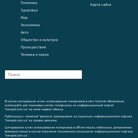
Политика
Карта сайта
Здоровье
Мир
Экономика
Авто
Общество и культура
Происшествия
Техника и наука
В случае цитирования и/или использования материалов в сети Internet обязательно
используйте для поисковых систем гиперссылку на информационный портал
"kievpost.com.ua" не ниже первого абзаца.
Публикации с пометкой "реклама" размещаются на страницах информационного портала
"kievpost.com.ua" на правах рекламы.
Цитирование и/или использование материалов в offline-медиа, мобильных дополнениях
возможно только в случае получения письменного соглашения информационного портала
"kievpost.com.ua ".