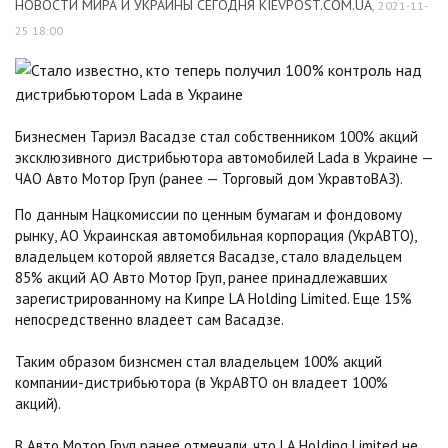
НОВОСТИ МИРА И УКРАИНЫ СЕГОДНЯ KIEVPOST.COM.UA
,
2021-11-
25 18:00
Бизнесмен Тариэл Васадзе стал собственником 100% акций
эксклюзивного дистрибьютора автомобилей Lada в Украине —
ЧАО Авто Мотор Груп (ранее — Торговый дом УкравтоВАЗ).
По данным Нацкомиссии по ценным бумагам и фондовому
рынку, АО Украинская автомобильная корпорация (УкрАВТО),
владельцем которой является Васадзе, стало владельцем
85% акций АО Авто Мотор Груп, ранее принадлежавших
зарегистрированному на Кипре LA Holding Limited. Еще 15%
непосредственно владеет сам Васадзе.
Таким образом бизнсмен стал владельцем 100% акций
компании-дистрибьютора (в УкрАВТО он владеет 100%
акций).
В Авто Мотор Груп ранее отмечали, что LA Holding Limited не