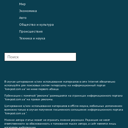
Мир
Экономика
Авто
Общество и культура
Происшествия
Техника и наука
В случае цитирования и/или использования материалов в сети Internet обязательно
используйте для поисковых систем гиперссылку на информационный портал
"kievpost.com.ua" не ниже первого абзаца.
Публикации с пометкой "реклама" размещаются на страницах информационного портала
"kievpost.com.ua" на правах рекламы.
Цитирование и/или использование материалов в offline-медиа, мобильных дополнениях
возможно только в случае получения письменного соглашения информационного портала
"kievpost.com.ua ".
Мнение автора статьи может не отражать мнение редакции. Редакция не несет
ответственности за обоснованность и толкования мысли автора, а сайт является лишь
носителем информации.